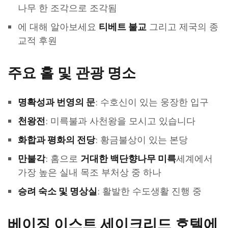
나무 한 조각으로 조각됨
에 대해 알아보세요
그리고 제국의 종
티베트 불교
교적 후원
주요 홀 및 관광 명소
: 수호신이 있는 웅장한 입구
명확성과 번영의 문
: 미륵불과 사천왕을 모시고 있습니다
천왕전
: 황금불상이 있는 본당
화합과 평화의 전당
: 홈으로
세계에서
만불각
거대한 백단향나무 미륵
가장 높은 실내 목조 부처상 중 하나
: 활발한 수도생활 진행 중
승려 숙소 및 명상실
베이징 이스트 세이크리드 호텔에