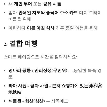
책
또는
개인 투어
공유 셔틀
얻다
디디 드라이
인쇄된 지도와 중국어 주소 카드
버들을 위해
마련하다
하루 종일 여행을 위해
이른 아침 식사
2.
결합 여행
스마트 페어링으로 시간을 절약하세요:
— 동일한 북쪽 경
명나라 왕릉 + 만리장성(무톈위)
로
라마 사원 + 공자 사원 + 근처 쇼핑가에 있는 雍和宫
地铁站
— 서쪽에도
식물원 + 향산(샹산)