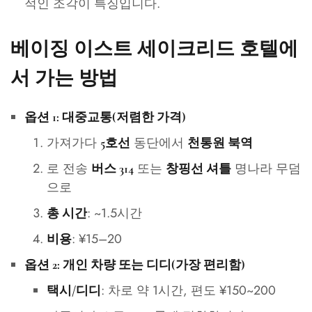
적인 조각이 특징입니다.
베이징 이스트 세이크리드 호텔에
서 가는 방법
옵션 1: 대중교통(저렴한 가격)
가져가다
동단에서
5호선
천통원 북역
로 전송
또는
명나라 무덤
버스 314
창핑선 셔틀
으로
: ~1.5시간
총 시간
: ¥15–20
비용
옵션 2: 개인 차량 또는 디디(가장 편리함)
: 차로 약 1시간, 편도 ¥150~200
택시/디디