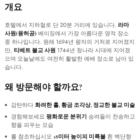
개요
호텔에서 지하철로 단 20분 거리에 있습니다.
라마
베이징에서 가장 아름다운 영적 장소
사원(융허공)
중 하나입니다. 원래 1694년 왕자의 거처로 지어졌지
만,
1744년 청나라 시대에 지어졌
티베트 불교 사원
으며 오늘날에도 여전히 활발한 예배 장소로 남아 있
습니다.
왜 방문해야 할까요?
감탄하다
화려한 홀, 황금 조각상, 정교한 불교 미술
경험해보세요
승려들이 찬송하고
평화로운 분위기
향을 피우는 모습
를 참조하십시오
흰 백단향
18미터 높이의 미륵불