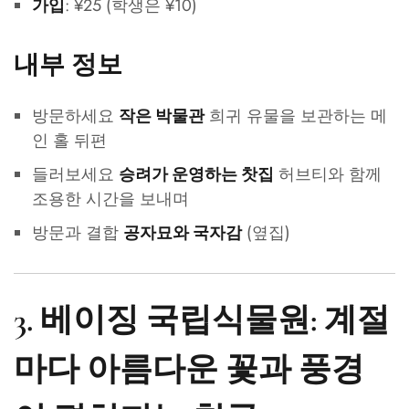
: ¥25 (학생은 ¥10)
가입
내부 정보
방문하세요
희귀 유물을 보관하는 메
작은 박물관
인 홀 뒤편
들러보세요
허브티와 함께
승려가 운영하는 찻집
조용한 시간을 보내며
방문과 결합
(옆집)
공자묘와 국자감
3. 베이징 국립식물원: 계절
마다 아름다운 꽃과 풍경