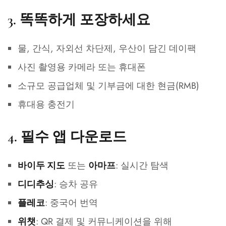
3.
똑똑하게 포장하세요
물, 간식, 자외선 차단제, 우산이 담긴 데이팩
사진 촬영용 카메라 또는 휴대폰
소규모 공급업체 및 기부금에 대한 현금(RMB)
휴대용 충전기
4.
필수 앱 다운로드
또는
: 실시간 탐색
바이두 지도
아마프
: 승차 공유
디디추싱
: 중국어 번역
플레코
: QR 결제 및 커뮤니케이션을 위해
위챗