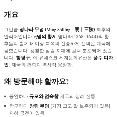
개요
그만큼
최후의
명나라 무덤 (Míng Shiling – 明十三陵)
안식처입니다
명나라(1368~1644)의 황
13명의 황제
후들과 함께 베이징 북쪽의 신중하게 선택된 계곡에
묻혔습니다. 광활한 삼림 지대에 걸쳐 분포되어 있습
니다.
, 이 유네스코 세계문화유산은
창핑구
풍수 디자
, 제국의 건축과 역사적 웅장함.
인
왜 방문해야 할까요?
증인하다
제국의 장례 전통
규모와 엄숙함
탐구하다
(가장 크고 잘 보존되어 있음)
창링 무덤
지하 궁전이 있음