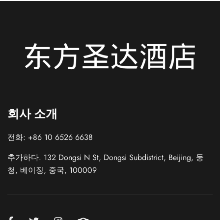
Italian
회사 소개
German
전화: +86 10 6526 6638
French
Spanish
추가하다. 132 Dongsi N St, Dongsi Subdistrict, Beijing, 둥
청, 베이징, 중국, 100009
Japanese
Chinese (Taiwan)
Russian