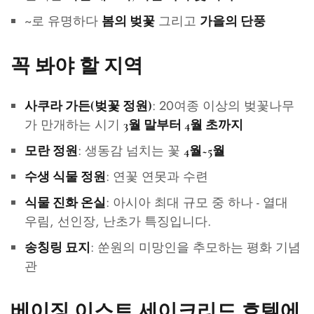
~로 유명하다
그리고
봄의 벚꽃
가을의 단풍
꼭 봐야 할 지역
: 20여종 이상의 벚꽃나무
사쿠라 가든(벚꽃 정원)
가 만개하는 시기
3월 말부터 4월 초까지
: 생동감 넘치는 꽃
모란 정원
4월~5월
: 연꽃 연못과 수련
수생 식물 정원
: 아시아 최대 규모 중 하나 - 열대
식물 진화 온실
우림, 선인장, 난초가 특징입니다.
: 쑨원의 미망인을 추모하는 평화 기념
송칭링 묘지
관
베이징 이스트 세이크리드 호텔에