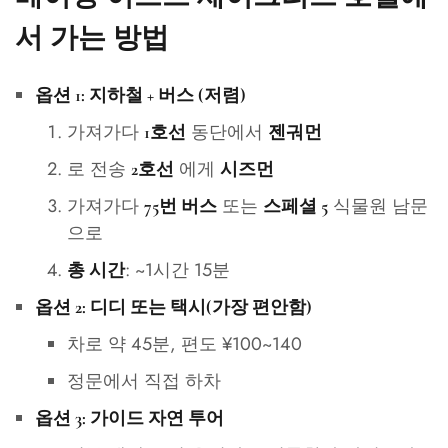
서 가는 방법
옵션 1: 지하철 + 버스 (저렴)
가져가다
동단에서
1호선
젠궈먼
로 전송
에게
2호선
시즈먼
가져가다
또는
식물원 남문
75번 버스
스페셜 5
으로
: ~1시간 15분
총 시간
옵션 2: 디디 또는 택시(가장 편안함)
차로 약 45분, 편도 ¥100~140
정문에서 직접 하차
옵션 3: 가이드 자연 투어