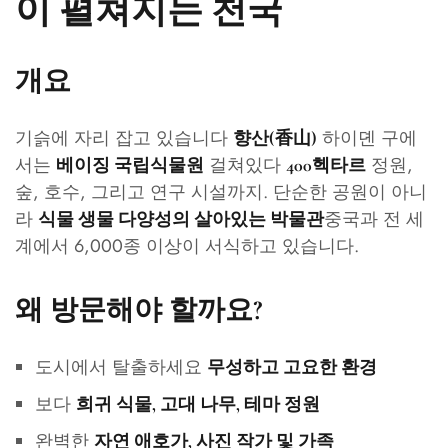
이 펼쳐지는 천국
개요
기슭에 자리 잡고 있습니다
하이뎬 구에
향산(香山)
서는
걸쳐있다
정원,
베이징 국립식물원
400헥타르
숲, 호수, 그리고 연구 시설까지. 단순한 공원이 아니
라
중국과 전 세
식물 생물 다양성의 살아있는 박물관
계에서 6,000종 이상이 서식하고 있습니다.
왜 방문해야 할까요?
도시에서 탈출하세요
무성하고 고요한 환경
보다
희귀 식물, 고대 나무, 테마 정원
완벽한
자연 애호가, 사진 작가 및 가족