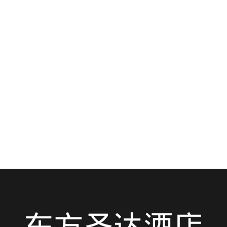
2025 年 7 月 7 日
(0)
購物和餐飲
王府井步行街－距離東方聖達酒店僅幾
步之遙的購物天堂和文化瑰寶
對於入住位於 33 號甲 3 號的東方聖達酒店的客人...