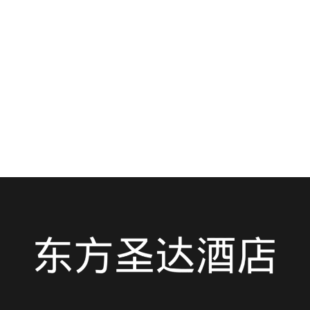
探索北京歷史古蹟：紫禁城和天安門廣
場－遊客必遊指南
北京是中國充滿活力的首都，是歷史、文化和建築的
寶庫…
閱讀更多