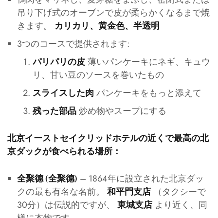
吊り下げ式のオーブンで皮が柔らかくなるまで焼
きます。
カリカリ、黄金色、半透明
3つのコースで提供されます:
薄いパンケーキにネギ、キュウ
パリパリの皮
リ、甘い豆のソースを巻いたもの
パンケーキをもっと添えて
スライスした肉
炒め物やスープにする
残った部品
北京イーストセイクリッドホテルの近くで最高の北
京ダックが食べられる場所：
– 1864年に設立された北京ダッ
全聚德 (全聚德)
クの最も有名な名前。
（タクシーで
和平門支店
30分）は伝説的ですが、
より近く、同
東城支店