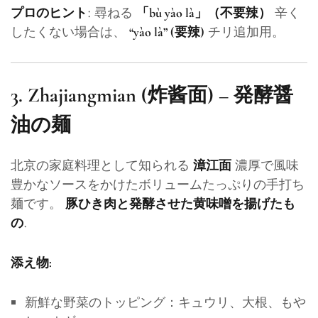
: 尋ねる
辛く
プロのヒント
「bù yào là」（不要辣）
したくない場合は、
チリ追加用。
“yào là” (要辣)
3.
Zhajiangmian (炸酱面) – 発酵醤
油の麺
北京の家庭料理として知られる
濃厚で風味
漳江面
豊かなソースをかけたボリュームたっぷりの手打ち
麺です。
豚ひき肉と発酵させた黄味噌を揚げたも
.
の
添え物:
新鮮な野菜のトッピング：キュウリ、大根、もや