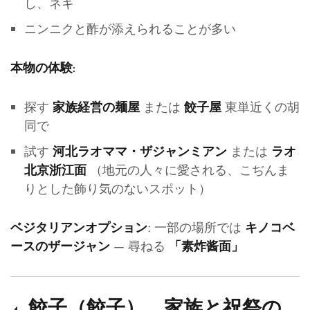
し、ネギ
ニンニクと酢が添えられることが多い
本物の体験:
探す
または
東単近くの胡
家族経営の麺屋
餃子屋
同で
試す
または
河北ラオママ・ザジャンミアン
ラオ
（地元の人々に愛される、こぢんま
北京浙江面
りとした飾り気のないスポット）
: 一部の場所では
ベジタリアンオプション
キノコベ
— 尋ねる
ースのザージャン
「素炸酱面」
4.
餃子（餃子） – 家族と祝祭の