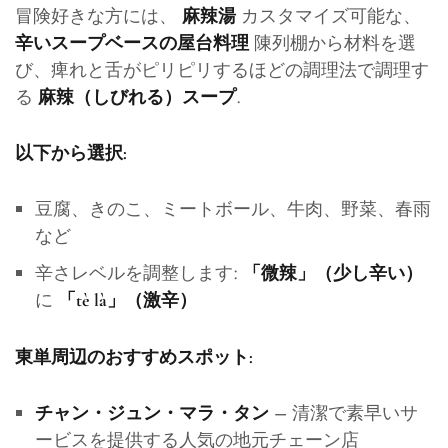
冒険好きな方には、
カスタマイズ可能な、
麻辣湯
陳列棚から材料を選
辛いスープベースの屋台料理
び、痺れと舌がピリピリするほどの調理法で調理す
る
.
麻辣（しびれる）スープ
以下から選択:
豆腐、きのこ、ミートボール、牛肉、野菜、春雨
など
辛さレベルを調整します:
「微辣」（少し辛い）
に
「tè là」（激辛）
東単周辺のおすすめスポット:
– 清潔で素早いサ
チャン・ジュン・マラ・タン
ービスを提供する人気の地元チェーン店