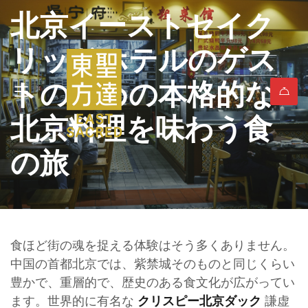
北京イーストセイク
リッドホテルのゲス
トのための本格的な
北京料理を味わう食
の旅
食ほど街の魂を捉える体験はそう多くありません。
中国の首都北京では、紫禁城そのものと同じくらい
豊かで、重層的で、歴史のある食文化が広がってい
ます。世界的に有名な
謙虚
クリスピー北京ダック