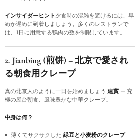
夕食時の混雑を避けるには、早
インサイダーヒント
めか遅めに到着しましょう。多くのレストランで
は、1日に用意する鴨肉の数を制限しています。
2.
Jianbing (煎饼) – 北京で愛され
る朝食用クレープ
真の北京人のように一日を始めましょう
— 究
建賓
極の屋台朝食、風味豊かな中華クレープ。
中身は何？
薄くてサクサクした
緑豆と小麦粉のクレープ