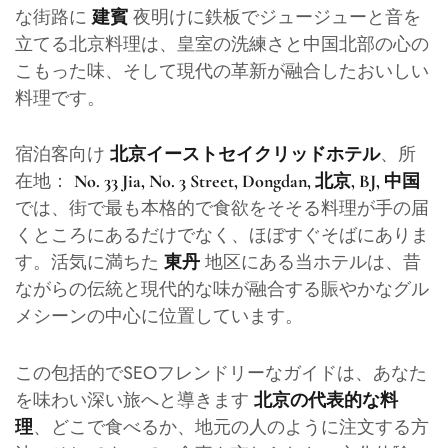
な街路に
夜明けに鉄板でジュージューと音を
建賓
立てる北京料理は、皇室の洗練さと中国北部の心の
こもった味、そして現代の革新が融合したおいしい
料理です。
宿泊客向け
、所
北京イーストセイクリッドホテル
在地：
No. 33 Jia, No. 3 Street, Dongdan, 北京, BJ, 中国
では、街で最も本格的で食欲をそそる料理が手の届
くところにあるだけでなく、ほぼすぐそばにありま
す。活気に満ちた
地区にある当ホテルは、昔
東丹
ながらの伝統と現代的な味が融合する賑やかなグル
メシーンの中心に位置しています。
この包括的でSEOフレンドリーなガイドは、あなた
を味わい深い旅へと導きます
北京の代表的な料
、どこで食べるか、地元の人のように注文する方
理