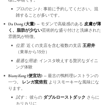
様に本物です。
プロのヒント
: 事前に予約してください。混
雑することが多いです。
– モダンで高級感のある
Da Dong (大董)
皮膚が薄
芸術的な盛り付けと洗練された
く、脂肪が少ない
雰囲気が特徴。
位置
: 近くの支店を含む複数の支店
王府井
（東単から15分）
最適な用途
: インスタ映えする贅沢なダイニ
ング体験
– 最古の鴨料理レストランの
Bianyifang (便宜坊)
一つ。
よりスモーキーな風味にな
レンガ窯焙煎
ります。
試す
： 彼らの
さらに
ダブルローストダック
カリカリに