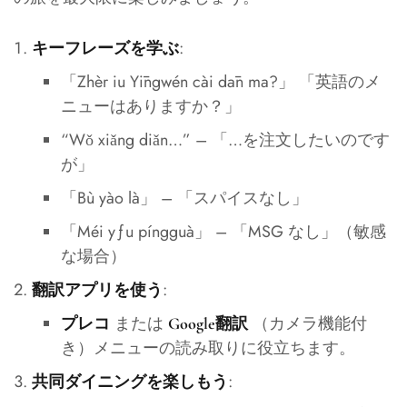
:
キーフレーズを学ぶ
「Zhèr iu Yīngwén cài dān ma?」 「英語のメ
ニューはありますか？」
“Wǒ xiǎng diǎn…” – 「…を注文したいのです
が」
「Bù yào là」 – 「スパイスなし」
「Méi yƒu píngguà」 – 「MSG なし」（敏感
な場合）
:
翻訳アプリを使う
または
（カメラ機能付
プレコ
Google翻訳
き）メニューの読み取りに役立ちます。
:
共同ダイニングを楽しもう