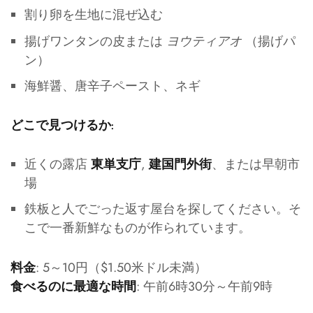
割り卵を生地に混ぜ込む
揚げワンタンの皮または
ヨウティアオ
（揚げパ
ン）
海鮮醤、唐辛子ペースト、ネギ
どこで見つけるか:
近くの露店
,
、または早朝市
東単支庁
建国門外街
場
鉄板と人でごった返す屋台を探してください。そ
こで一番新鮮なものが作られています。
: 5～10円（$1.50米ドル未満）
料金
: 午前6時30分～午前9時
食べるのに最適な時間